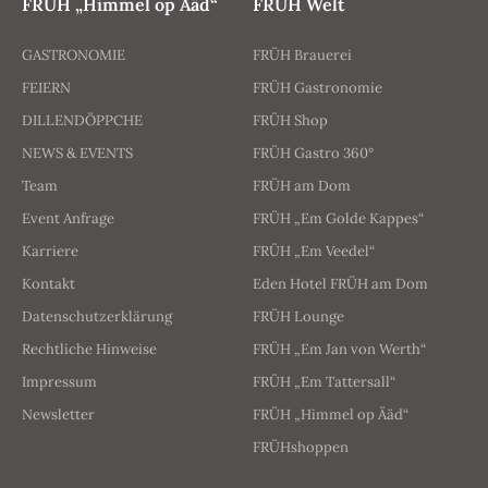
FRÜH „Himmel op Ääd“
FRÜH Welt
GASTRONOMIE
FRÜH Brauerei
FEIERN
FRÜH Gastronomie
DILLENDÖPPCHE
FRÜH Shop
NEWS & EVENTS
FRÜH Gastro 360°
Team
FRÜH am Dom
Event Anfrage
FRÜH „Em Golde Kappes“
Karriere
FRÜH „Em Veedel“
Kontakt
Eden Hotel FRÜH am Dom
Datenschutzerklärung
FRÜH Lounge
Rechtliche Hinweise
FRÜH „Em Jan von Werth“
Impressum
FRÜH „Em Tattersall“
Newsletter
FRÜH „Himmel op Ääd“
FRÜHshoppen