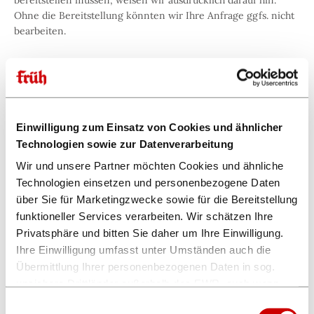
bereitstellen müssen, weisen wir ausdrücklich darauf hin.
Ohne die Bereitstellung könnten wir Ihre Anfrage ggfs. nicht
bearbeiten.
Wir löschen die Daten, wenn sie für die von uns verfolgten
Zwecke nicht mehr erforderlich sind und keine anderweitige
Rechtsgrundlage eingreift. Falls Letzteres zutrifft, löschen wir
Einwilligung zum Einsatz von Cookies und ähnlicher
die Daten nach Wegfall der anderen Rechtsgrundlage.
Technologien sowie zur Datenverarbeitung
Wir und unsere Partner möchten Cookies und ähnliche
Technologien einsetzen und personenbezogene Daten
über Sie für Marketingzwecke sowie für die Bereitstellung
funktioneller Services verarbeiten. Wir schätzen Ihre
Privatsphäre und bitten Sie daher um Ihre Einwilligung.
Ihre Einwilligung umfasst unter Umständen auch die
3.4. Einwilligung
Übermittlung Ihrer personenbezogenen Daten in sog.
unsichere Drittländer außerhalb des EWR, auch wenn
insoweit kein mit dem EU-Recht vergleichbares
Einwilligungsauswahl
Sollten Sie eine Einwilligung für bestimmte Zwecke erteilt