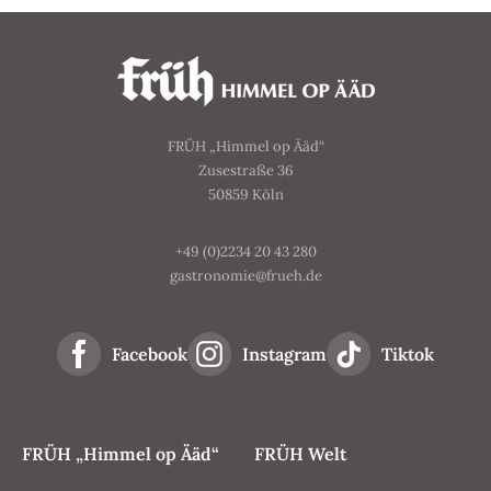
FRÜH „Himmel op Ääd“
Zusestraße 36
50859 Köln
+49 (0)2234 20 43 280
gastronomie@frueh.de
Facebook
Instagram
Tiktok
FRÜH „Himmel op Ääd“
FRÜH Welt