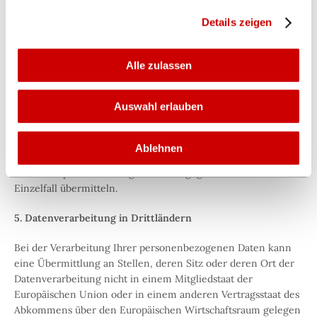
jeweiligen Zweck erteilen.
Dienstleister dürfen Ihre personenbezogenen Daten
ausschließlich zu den von uns vorgegebenen Zwecken
Details zeigen
verarbeiten.
Weitere Erläuterungen finden Sie unter „Details zeigen“.
Sie haben jederzeit die Möglichkeit eine bereits erteilte
Eine Liste der Auftragsverarbeiter, die TikTok einsetzt, finden
Alle zulassen
Einwilligung mit Wirkung für die Zukunft zu widerrufen.
Sie unter:
https://ads.tiktok.com/i18n/official/article?
aid=30242040634959695
Datenschutzerklärung
Auswahl erlauben
TikTok Technology Limited als Anbieter unseres Business-
Kanals
Impressum
Öffentliche Stellen: Behörden und staatliche Institutionen,
Ablehnen
wie z.B. Staatsanwaltschaften, Gerichte oder Finanzbehörden,
an die wir personenbezogene Daten gegebenenfalls im
Einzelfall übermitteln.
5. Datenverarbeitung in Drittländern
Bei der Verarbeitung Ihrer personenbezogenen Daten kann
eine Übermittlung an Stellen, deren Sitz oder deren Ort der
Datenverarbeitung nicht in einem Mitgliedstaat der
Europäischen Union oder in einem anderen Vertragsstaat des
Abkommens über den Europäischen Wirtschaftsraum gelegen