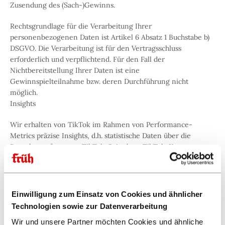
Zusendung des (Sach-)Gewinns.
Rechtsgrundlage für die Verarbeitung Ihrer
personenbezogenen Daten ist Artikel 6 Absatz 1 Buchstabe b)
DSGVO. Die Verarbeitung ist für den Vertragsschluss
erforderlich und verpflichtend. Für den Fall der
Nichtbereitstellung Ihrer Daten ist eine
Gewinnspielteilnahme bzw. deren Durchführung nicht
möglich.
Insights
Wir erhalten von TikTok im Rahmen von Performance-
Metrics präzise Insights, d.h. statistische Daten über die
Besucher auf unserer TikTok-Seite bzw. TikTok-Kampagnen
in pseudonymer Form (wie z. B. die Kategorisierung der
Besucher in Zielgruppen). Anhand dieser Funktion können
wir unsere Seite besser analysieren und den Interessen
unserer Nutzer anpassen.
Einwilligung zum Einsatz von Cookies und ähnlicher
Technologien sowie zur Datenverarbeitung
Die Rechtsgrundlage für die Verarbeitung Ihrer
Wir und unsere Partner möchten Cookies und ähnliche
personenbezogenen Daten ist Artikel 6 Absatz 1 Buchstabe f)